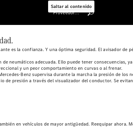
Me
Saltar al contenido
Llamadas a
Proveedor/Protección de datos
taller
Asistencia
en carretera
Recambios,
dad.
Accesorios
& Boutique
lante es la confianza. Y una óptima seguridad. El avisador de
Centro
Integral de
n de neumáticos adecuada. Ello puede tener consecuencias, y
carrocería
ireccional y un peor comportamiento en curvas o al frenar.
Contacto
 Mercedes-Benz supervisa durante la marcha la presión de los 
con el taller
 de presión a través del visualizador del conductor. Se evitan 
- Estatus de
Reparación
Certificados y
homologaciones
Atención al
Cliente
también en vehículos de mayor antigüedad. Reequipar ahora. M