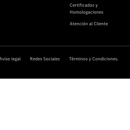
Reparar:
Tecnología
Responsabilidad
Social
Corporativa
Calidad y
Medio
Ambiente
Empresas
Por qué
incluir un
Mercedes-
Benz en su
flota
Nuestro
equipo