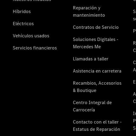
Quienes
somos.
Por qué
Star
Madrid
Por qué
comprar:
Servicios y
Stock
Por qué Reparar:
Profesionalización
Por qué