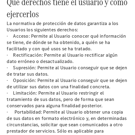
Qué derechos tiene el usuario y cómo
Quienes
somos.
ejercerlos
Por qué
Star
La normativa de protección de datos garantiza a los
Madrid
Usuarios los siguientes derechos:
· Acceso: Permite al Usuario conocer qué información
se tiene, de dónde se ha obtenido, a quién se ha
facilitado y con qué usos se ha tratado.
· Rectificación: Permite al Usuario rectificar algún
dato erróneo o desactualizado.
· Supresión: Permite al Usuario conseguir que se dejen
de tratar sus datos.
· Oposición: Permite al Usuario conseguir que se dejen
de utilizar sus datos con una finalidad concreta.
Por qué
· Limitación: Permite al Usuario restringir el
comprar:
tratamiento de sus datos, pero de forma que sean
Servicios y
conservados para alguna finalidad posterior.
Stock
· Portabilidad: Permite al Usuario obtener una copia
Por qué Reparar:
de sus datos en formato electrónico y, en determinadas
Profesionalización
circunstancias, solicitar que sean comunicados a otro
Por qué
prestador de servicios. Sólo es aplicable para