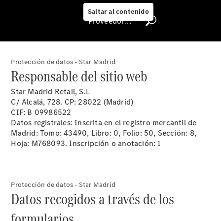
Me
Saltar al contenido
Llamadas a
Proveedor/Protección de datos
taller
Asistencia
en carretera
Recambios,
Protección de datos - Star Madrid
Accesorios
Responsable del sitio web
& Boutique
Centro
Star Madrid Retail, S.L
Integral de
C/ Alcalá, 728. CP: 28022 (Madrid)
carrocería
CIF: B 09986522
Contacto
Datos registrales: Inscrita en el registro mercantil de
con el taller
Madrid: Tomo: 43490, Libro: 0, Folio: 50, Sección: 8,
- Estatus de
Hoja: M768093. Inscripción o anotación: 1
Reparación
Certificados y
homologaciones
Atención al
Protección de datos - Star Madrid
Datos recogidos a través de los
Cliente
formularios