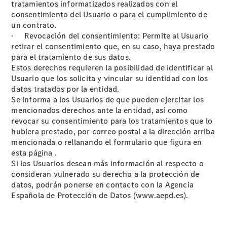
Reparar:
tratamientos informatizados realizados con el
Tecnología
consentimiento del Usuario o para el cumplimiento de
Responsabilidad
un contrato.
Social
· Revocación del consentimiento: Permite al Usuario
Corporativa
retirar el consentimiento que, en su caso, haya prestado
Calidad y
para el tratamiento de sus datos.
Medio
Estos derechos requieren la posibilidad de identificar al
Ambiente
Usuario que los solicita y vincular su identidad con los
Empresas
datos tratados por la entidad.
Se informa a los Usuarios de que pueden ejercitar los
mencionados derechos ante la entidad, así como
revocar su consentimiento para los tratamientos que lo
hubiera prestado, por correo postal a la dirección arriba
mencionada o rellanando el formulario que figura en
esta página .
Por qué
Si los Usuarios desean más información al respecto o
incluir un
consideran vulnerado su derecho a la protección de
Mercedes-
datos, podrán ponerse en contacto con la Agencia
Benz en su
Española de Protección de Datos (www.aepd.es).
flota
Nuestro
equipo