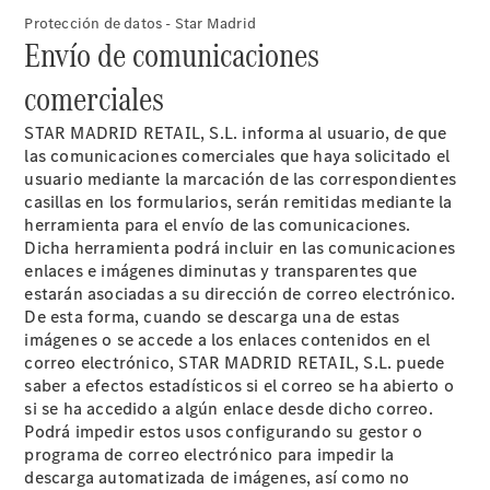
comercial
Protección de datos - Star Madrid
Servicios
Envío de comunicaciones
para
Empresas
comerciales
AMG
Performance
STAR MADRID RETAIL, S.L. informa al usuario, de que
Center
las comunicaciones comerciales que haya solicitado el
usuario mediante la marcación de las correspondientes
casillas en los formularios, serán remitidas mediante la
herramienta para el envío de las comunicaciones.
Dicha herramienta podrá incluir en las comunicaciones
enlaces e imágenes diminutas y transparentes que
estarán asociadas a su dirección de correo electrónico.
De esta forma, cuando se descarga una de estas
imágenes o se accede a los enlaces contenidos en el
correo electrónico, STAR MADRID RETAIL, S.L. puede
Bienvenido
saber a efectos estadísticos si el correo se ha abierto o
al mundo
si se ha accedido a algún enlace desde dicho correo.
Mercedes-
Podrá impedir estos usos configurando su gestor o
AMG
programa de correo electrónico para impedir la
Presente y
descarga automatizada de imágenes, así como no