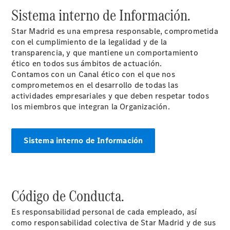
comercial
Sistema interno de Información.
Servicios
para
Star Madrid es una empresa responsable, comprometida
Empresas
con el cumplimiento de la legalidad y de la
AMG
transparencia, y que mantiene un comportamiento
Performance
ético en todos sus ámbitos de actuación.
Center
Contamos con un Canal ético con el que nos
comprometemos en el desarrollo de todas las
actividades empresariales y que deben respetar todos
los miembros que integran la Organización.
Sistema interno de Información
Bienvenido
al mundo
Código de Conducta.
Mercedes-
AMG
Es responsabilidad personal de cada empleado, así
Presente y
como responsabilidad colectiva de Star Madrid y de sus