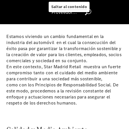
Me
Saltar al contenido
Llamadas a
Proveedor/Protección de datos
taller
Asistencia
en carretera
Recambios,
Estamos viviendo un cambio fundamental en la
Accesorios
industria del automóvil en el cual la consecución del
& Boutique
éxito pasa por garantizar la transformación sostenible y
Centro
la creación de valor para los clientes, empleados, socios
Integral de
comerciales y sociedad en su conjunto.
carrocería
En este contexto, Star Madrid Retail muestra un fuerte
Contacto
compromiso tanto con el cuidado del medio ambiente
con el taller
para contribuir a una sociedad más sostenible,
- Estatus de
como con los Principios de Responsabilidad Social. De
Reparación
este modo, procedemos a la revisión constante del
Certificados y
enfoque y actuaciones necesarias para asegurar el
homologaciones
respeto de los derechos humanos.
Atención al
Cliente