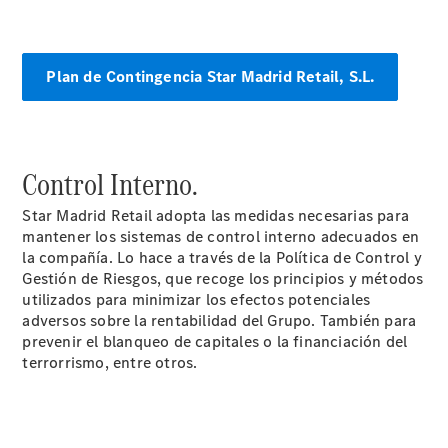
Reparar:
Tecnología
Responsabilidad
Social
Plan de Contingencia Star Madrid Retail, S.L.
Corporativa
Calidad y
Medio
Ambiente
Empresas
Control Interno.
Star Madrid Retail adopta las medidas necesarias para
mantener los sistemas de control interno adecuados en
la compañía. Lo hace a través de la Política de Control y
Gestión de Riesgos, que recoge los principios y métodos
utilizados para minimizar los efectos potenciales
Por qué
adversos sobre la rentabilidad del Grupo. También para
incluir un
prevenir el blanqueo de capitales o la financiación del
Mercedes-
terrorrismo, entre otros.
Benz en su
flota
Nuestro
equipo