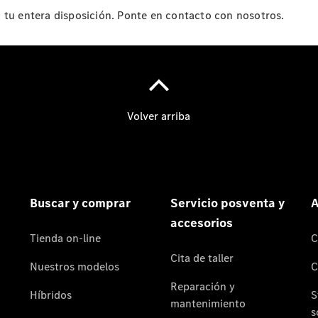
Quienes
 tu entera disposición. Ponte en contacto con nosotros.
somos.
Por qué
Star
Madrid
Por qué
comprar:
Servicios y
Stock
Por qué Reparar:
Profesionalización
Por qué