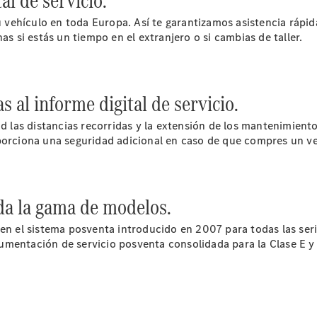
al de servicio.
ehículo en toda Europa. Así te garantizamos asistencia rápida
as si estás un tiempo en el extranjero o si cambias de taller.
 al informe digital de servicio.
Acerca de
nosotros
ad las distancias recorridas y la extensión de los mantenimient
oporciona una seguridad adicional en caso de que compres un v
da la gama de modelos.
cen el sistema posventa introducido en 2007 para todas las se
mentación de servicio posventa consolidada para la Clase E y p
Contacto
Centros y
Horarios
Star
Madrid.