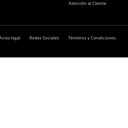
comercial
Servicios
para
Empresas
AMG
Performance
Center
Bienvenido
al mundo
Mercedes-
AMG
Presente y