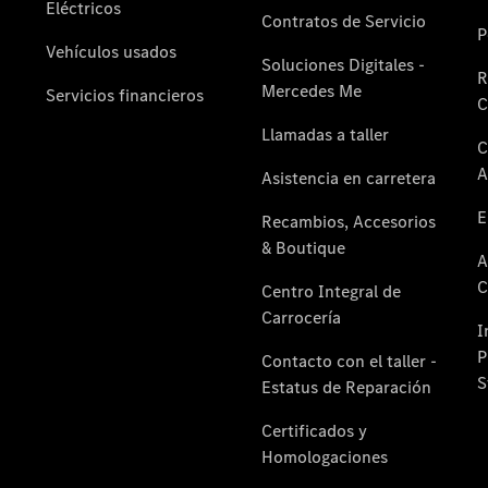
Reparar:
Tecnología
Responsabilidad
Social
Corporativa
Calidad y
Medio
Ambiente
Empresas
Por qué
incluir un
Mercedes-
Benz en su
flota
Nuestro
equipo