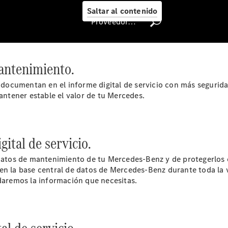
Me
Saltar al contenido
Llamadas a
Proveedor/Protección de datos
taller
Asistencia
en carretera
Recambios,
antenimiento.
Accesorios
& Boutique
ocumentan en el informe digital de servicio con más segurida
Centro
mantener estable el valor de tu Mercedes.
Integral de
carrocería
Contacto
con el taller
ital de servicio.
- Estatus de
Reparación
tos de mantenimiento de tu Mercedes-Benz y de protegerlos co
Certificados y
n la base central de datos de Mercedes-Benz durante toda la vi
homologaciones
 daremos la información que necesitas.
Atención al
Cliente