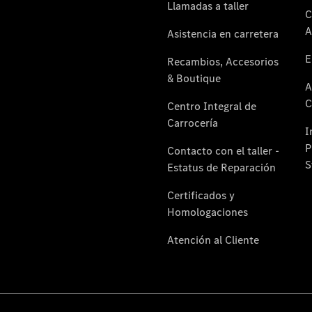
Reparar:
Tecnología
Responsabilidad
Social
Corporativa
Calidad y
Medio
Ambiente
Empresas
Por qué
incluir un
Mercedes-
Benz en su
flota
Nuestro
equipo