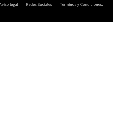
comercial
Servicios
para
Empresas
AMG
Performance
Center
Bienvenido
al mundo
Mercedes-
AMG
Presente y