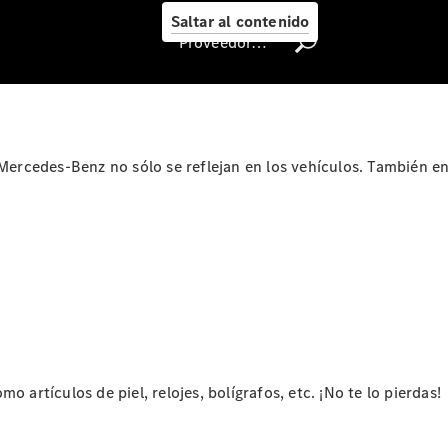
Me
Saltar al contenido
Llamadas a
Proveedor/Protección de datos
taller
Asistencia
en carretera
Recambios,
Accesorios
& Boutique
e Mercedes-Benz no sólo se reflejan en los vehículos. También 
Centro
Integral de
carrocería
Contacto
con el taller
- Estatus de
Reparación
Certificados y
homologaciones
Atención al
 artículos de piel, relojes, bolígrafos, etc. ¡No te lo pierdas!
Cliente