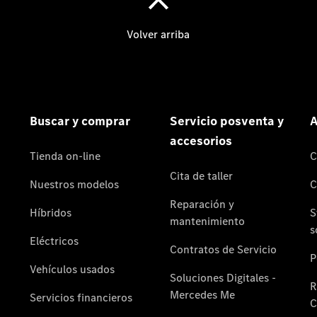
Quienes
somos.
Por qué
Star
Madrid
Por qué
comprar:
Servicios y
Stock
Por qué Reparar:
Profesionalización
Por qué