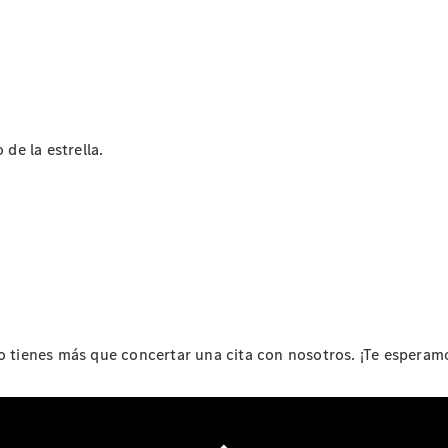
 de la estrella.
Acerca de
nosotros
Contacto
tienes más que concertar una cita con nosotros. ¡Te esperam
Centros y
Horarios
Star
Madrid.