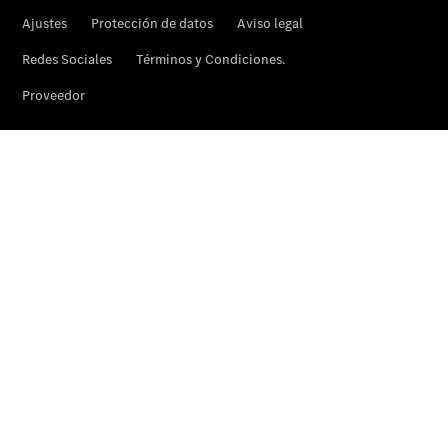
Quienes
somos.
Por qué
Star
Madrid
Por qué
comprar:
Servicios y
Stock
Por qué Reparar:
Profesionalización
Por qué