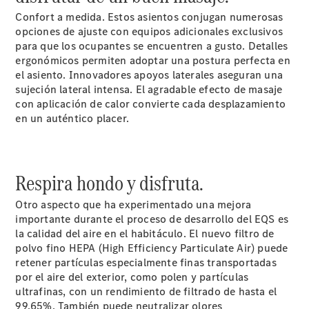
comercial
Confort a medida. Estos asientos conjugan numerosas
Servicios
opciones de ajuste con equipos adicionales exclusivos
para
para que los ocupantes se encuentren a gusto. Detalles
Empresas
ergonómicos permiten adoptar una postura perfecta en
AMG
el asiento. Innovadores apoyos laterales aseguran una
Performance
sujeción lateral intensa. El agradable efecto de masaje
Center
con aplicación de calor convierte cada desplazamiento
en un auténtico placer.
Respira hondo y disfruta.
Otro aspecto que ha experimentado una mejora
importante durante el proceso de desarrollo del EQS es
la calidad del aire en el habitáculo. El nuevo filtro de
Bienvenido
polvo fino HEPA (High Efficiency Particulate Air) puede
al mundo
retener partículas especialmente finas transportadas
Mercedes-
por el aire del exterior, como polen y partículas
AMG
ultrafinas, con un rendimiento de filtrado de hasta el
Presente y
99,65%. También puede neutralizar olores