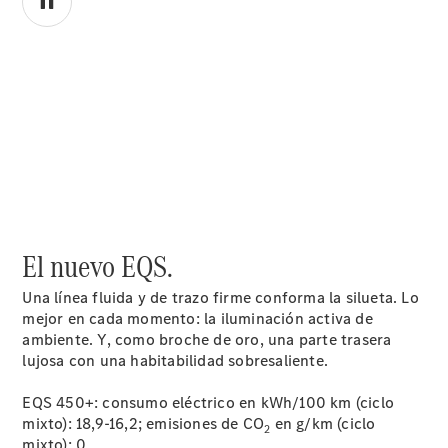
00:00 / 00:00
Acerca de
nosotros
El nuevo EQS.
Una línea fluida y de trazo firme conforma la silueta. Lo
mejor en cada momento: la iluminación activa de
ambiente. Y, como broche de oro, una parte trasera
Contacto
lujosa con una habitabilidad sobresaliente.
Centros y
Horarios
EQS 450+: consumo eléctrico en kWh/100 km (ciclo
Star
mixto): 18,9-16,2; emisiones de CO
en g/km (ciclo
2
Madrid.
mixto): 0.