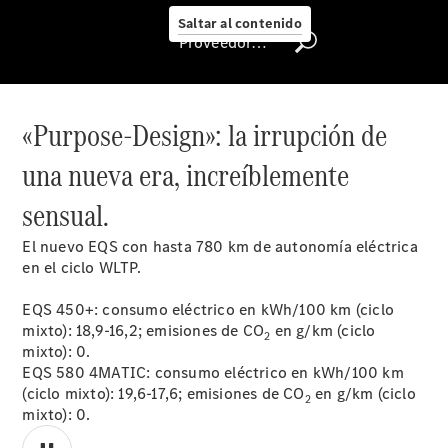
Me
Saltar al contenido
Llamadas a
Proveedor/Protección de datos
taller
Asistencia
en carretera
Recambios,
«Purpose-Design»: la irrupción de
Accesorios
& Boutique
una nueva era, increíblemente
Centro
sensual.
Integral de
carrocería
El nuevo EQS con hasta 780 km de autonomía eléctrica
Contacto
en el ciclo WLTP.
con el taller
- Estatus de
EQS 450+: consumo eléctrico en kWh/100 km (ciclo
Reparación
mixto): 18,9-16,2; emisiones de CO
en g/km (ciclo
Certificados y
2
mixto): 0.
homologaciones
EQS 580 4MATIC: consumo eléctrico en kWh/100 km
Atención al
(ciclo mixto): 19,6-17,6; emisiones de CO
en g/km (ciclo
Cliente
2
mixto): 0.