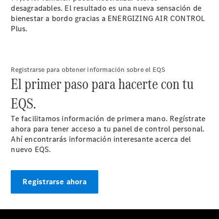
futuro de
desagradables. El resultado es una nueva sensación de
AMG
bienestar a bordo gracias a ENERGIZING AIR CONTROL
Un hombre.
Plus.
Un motor
Información
básica
Protección
Registrarse para obtener información sobre el EQS
de Datos de
El primer paso para hacerte con tu
Star Madrid
EQS.
Te facilitamos información de primera mano. Regístrate
ahora para tener acceso a tu panel de control personal.
Ahí encontrarás información interesante acerca del
nuevo EQS.
Registrarse ahora
Actualidad