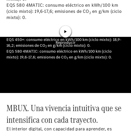
Quienes
EQS 580 4MATIC: consumo eléctrico en kWh/100 km
somos.
(ciclo mixto): 19,6-17,6; emisiones de CO
en g/km (ciclo
2
Por qué
mixto): 0.
Star
Madrid
Por qué
comprar:
Servicios y
MBUX. Una vivencia intuitiva que se
Stock
Por qué Reparar:
intensifica con cada trayecto.
Profesionalización
Por qué
El interior digital, con capacidad para aprender, es