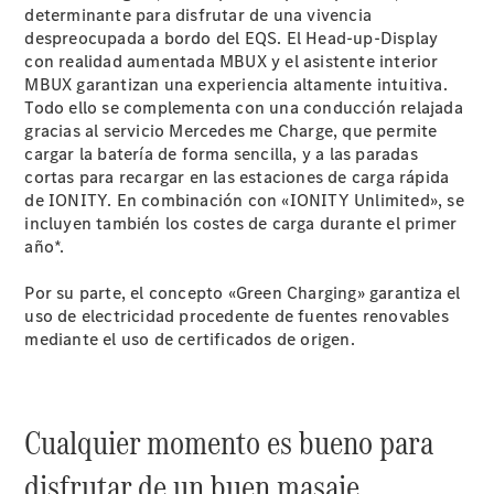
Reparar:
determinante para disfrutar de una vivencia
Tecnología
despreocupada a bordo del EQS. El Head-up-Display
Responsabilidad
con realidad aumentada MBUX y el asistente interior
Social
MBUX garantizan una experiencia altamente intuitiva.
Corporativa
Todo ello se complementa con una conducción relajada
Calidad y
gracias al servicio Mercedes me Charge, que permite
Medio
cargar la batería de forma sencilla, y a las paradas
Ambiente
cortas para recargar en las estaciones de carga rápida
Empresas
de IONITY. En combinación con «IONITY Unlimited», se
incluyen también los costes de carga durante el primer
año*.
Por su parte, el concepto «Green Charging» garantiza el
uso de electricidad procedente de fuentes renovables
mediante el uso de certificados de origen.
Por qué
incluir un
Mercedes-
Benz en su
Cualquier momento es bueno para
flota
Nuestro
disfrutar de un buen masaje.
equipo