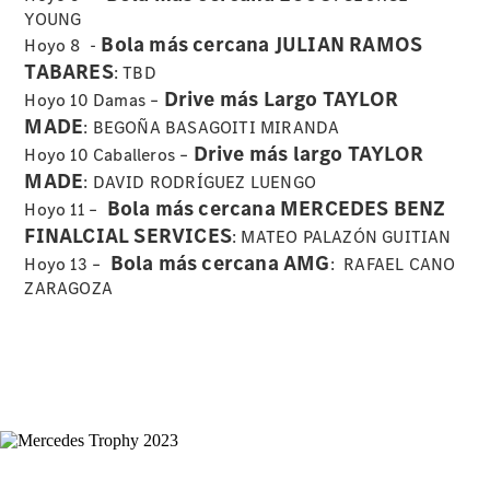
Reparar:
YOUNG
Tecnología
Bola más cercana JULIAN RAMOS
Hoyo 8 -
Responsabilidad
TABARES
Social
: TBD
Corporativa
Drive más Largo TAYLOR
Hoyo 10 Damas –
Calidad y
MADE
: BEGOÑA BASAGOITI MIRANDA
Medio
Drive más largo TAYLOR
Hoyo 10 Caballeros –
Ambiente
MADE
: DAVID RODRÍGUEZ LUENGO
Empresas
Bola más cercana MERCEDES BENZ
Hoyo 11 –
FINALCIAL SERVICES
: MATEO PALAZÓN GUITIAN
Bola más cercana AMG
Hoyo 13 –
: RAFAEL CANO
ZARAGOZA
Por qué
incluir un
Mercedes-
Benz en su
flota
Nuestro
equipo