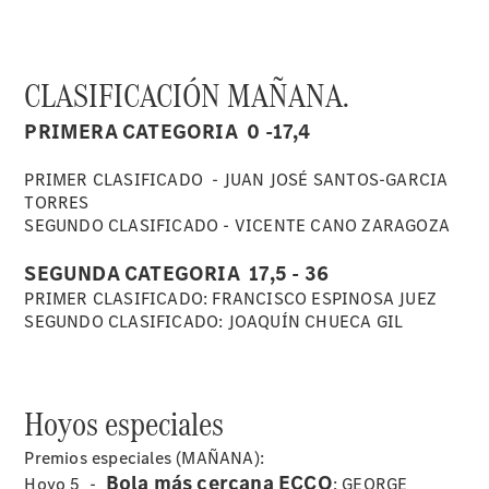
Quienes
somos.
Por qué
Star
CLASIFICACIÓN MAÑANA.
Madrid
PRIMERA CATEGORIA 0 -17,4
PRIMER CLASIFICADO - JUAN JOSÉ SANTOS-GARCIA
TORRES
SEGUNDO CLASIFICADO - VICENTE CANO ZARAGOZA
SEGUNDA CATEGORIA 17,5 - 36
PRIMER CLASIFICADO: FRANCISCO ESPINOSA JUEZ
SEGUNDO CLASIFICADO: JOAQUÍN CHUECA GIL
Por qué
comprar:
Servicios y
Stock
Hoyos especiales
Por qué Reparar:
Profesionalización
Premios especiales (MAÑANA):
Por qué
Bola más cercana ECCO
Hoyo 5 -
: GEORGE