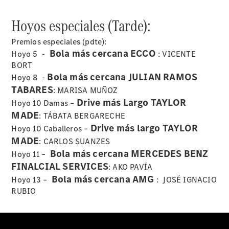
Hoyos especiales (Tarde):
Noticias
Premios especiales (pdte):
Eventos
Bola más cercana ECCO
Hoyo 5 -
: VICENTE
BORT
Bola más cercana JULIAN RAMOS
Hoyo 8 -
TABARES
: MARISA MUÑOZ
Drive más Largo TAYLOR
Hoyo 10 Damas –
MADE
: TÁBATA BERGARECHE
Drive más largo TAYLOR
Hoyo 10 Caballeros –
MADE
: CARLOS SUANZES
Bola más cercana MERCEDES BENZ
Hoyo 11 –
FINALCIAL SERVICES
: AKO PAVÍA
Proveedor/Protección
Bola más cercana AMG
Hoyo 13 –
: JOSÉ IGNACIO
de datos
RUBIO