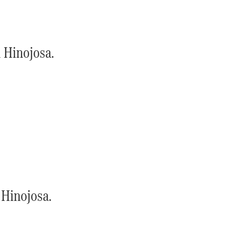
futuro de
AMG
Un hombre.
Un motor
Información
 Hinojosa.
básica
Protección
de Datos de
Star Madrid
 Hinojosa.
Actualidad