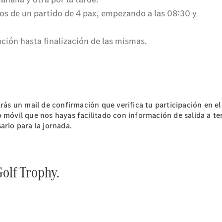
comercial
Servicios
para
Empresas
AMG
Performance
Center
rás un mail de confirmación que verifica tu participación en el
 móvil que nos hayas facilitado con información de salida a ten
ario para la jornada.
olf Trophy.
Bienvenido
al mundo
Mercedes-
AMG
Presente y