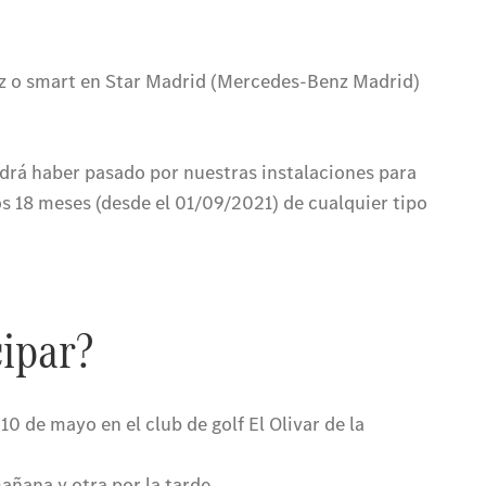
Reparar:
Tecnología
Responsabilidad
Social
Corporativa
Calidad y
Medio
Ambiente
Empresas
Por qué
incluir un
Mercedes-
Benz en su
flota
Nuestro
equipo