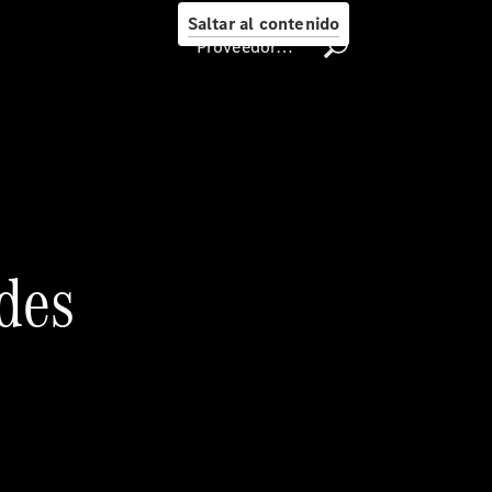
Me
Saltar al contenido
Llamadas a
Proveedor/Protección de datos
taller
Asistencia
en carretera
Recambios,
Accesorios
& Boutique
Centro
Integral de
carrocería
Contacto
con el taller
- Estatus de
Reparación
Certificados y
homologaciones
Atención al
Cliente