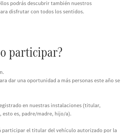
Quienes
somos.
Por qué
Star
Madrid
Por qué
comprar:
Servicios y
Stock
Por qué Reparar:
Profesionalización
Por qué