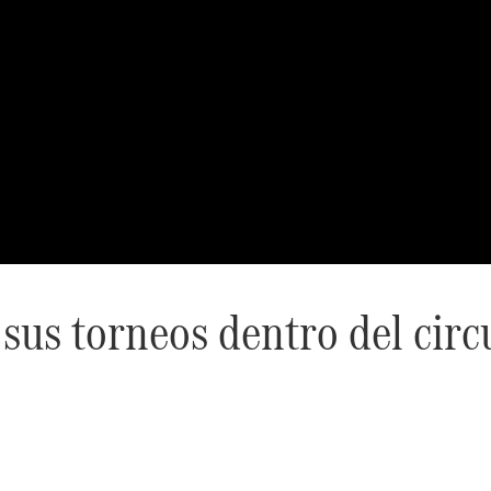
Acerca de
nosotros
Contacto
Centros y
Horarios
Star
Madrid.