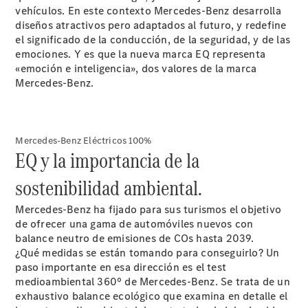
Quienes
vehículos. En este contexto Mercedes-Benz desarrolla
somos.
diseños atractivos pero adaptados al futuro, y redefine
Por qué
el significado de la conducción, de la seguridad, y de las
Star
emociones. Y es que la nueva marca EQ representa
Madrid
«emoción e inteligencia», dos valores de la marca
Mercedes-Benz.
Mercedes-Benz Eléctricos 100%
EQ y la importancia de la
sostenibilidad ambiental.
Por qué
Mercedes-Benz ha fijado para sus turismos el objetivo
comprar:
de ofrecer una gama de automóviles nuevos con
Servicios y
balance neutro de emisiones de COs hasta 2039.
Stock
¿Qué medidas se están tomando para conseguirlo? Un
Por qué Reparar:
paso importante en esa dirección es el test
Profesionalización
medioambiental 360º de Mercedes-Benz. Se trata de un
Por qué
exhaustivo balance ecológico que examina en detalle el