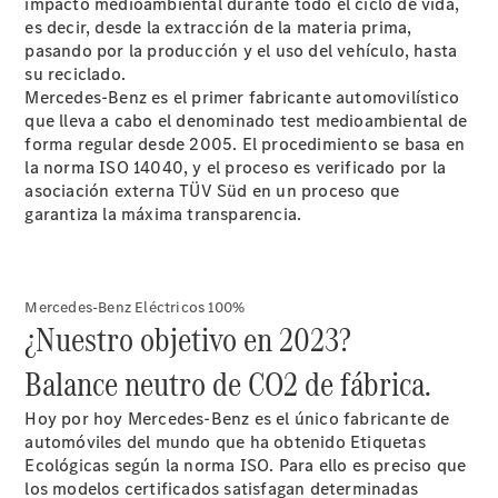
Reparar:
impacto medioambiental durante todo el ciclo de vida,
Tecnología
es decir, desde la extracción de la materia prima,
Responsabilidad
pasando por la producción y el uso del vehículo, hasta
Social
su reciclado.
Corporativa
Mercedes-Benz es el primer fabricante automovilístico
Calidad y
que lleva a cabo el denominado test medioambiental de
Medio
forma regular desde 2005. El procedimiento se basa en
Ambiente
la norma ISO 14040, y el proceso es verificado por la
Empresas
asociación externa TÜV Süd en un proceso que
garantiza la máxima transparencia.
Mercedes-Benz Eléctricos 100%
¿Nuestro objetivo en 2023?
Por qué
Balance neutro de CO2 de fábrica.
incluir un
Mercedes-
Hoy por hoy Mercedes-Benz es el único fabricante de
Benz en su
automóviles del mundo que ha obtenido Etiquetas
flota
Ecológicas según la norma ISO. Para ello es preciso que
Nuestro
los modelos certificados satisfagan determinadas
equipo