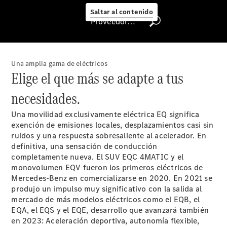
Me
Saltar al contenido
Llamadas a
Proveedor/Protección de datos
taller
Asistencia
en carretera
Recambios,
Una amplia gama de eléctricos
Accesorios
Elige el que más se adapte a tus
& Boutique
necesidades.
Centro
Integral de
Una movilidad exclusivamente eléctrica EQ significa
carrocería
exención de emisiones locales, desplazamientos casi sin
Contacto
ruidos y una respuesta sobresaliente al acelerador. En
con el taller
definitiva, una sensación de conducción
- Estatus de
completamente nueva. El SUV EQC 4MATIC y el
Reparación
monovolumen EQV fueron los primeros eléctricos de
Certificados y
Mercedes-Benz en comercializarse en 2020. En 2021 se
homologaciones
produjo un impulso muy significativo con la salida al
Atención al
mercado de más modelos eléctricos como el EQB, el
Cliente
EQA, el EQS y el EQE, desarrollo que avanzará también
en 2023: Aceleración deportiva, autonomía flexible,