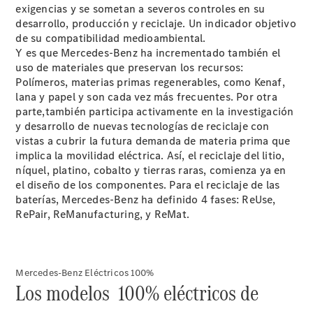
exigencias y se sometan a severos controles en su
comercial
desarrollo, producción y reciclaje. Un indicador objetivo
Servicios
de su compatibilidad medioambiental.
para
Y es que Mercedes-Benz ha incrementado también el
Empresas
uso de materiales que preservan los recursos:
AMG
Polímeros, materias primas regenerables, como Kenaf,
Performance
lana y papel y son cada vez más frecuentes. Por otra
Center
parte,también participa activamente en la investigación
y desarrollo de nuevas tecnologías de reciclaje con
vistas a cubrir la futura demanda de materia prima que
implica la movilidad eléctrica. Así, el reciclaje del litio,
níquel, platino, cobalto y tierras raras, comienza ya en
el diseño de los componentes. Para el reciclaje de las
baterías, Mercedes-Benz ha definido 4 fases: ReUse,
RePair, ReManufacturing, y ReMat.
Bienvenido
al mundo
Mercedes-
Mercedes-Benz Eléctricos 100%
Los modelos 100% eléctricos de
AMG
Presente y