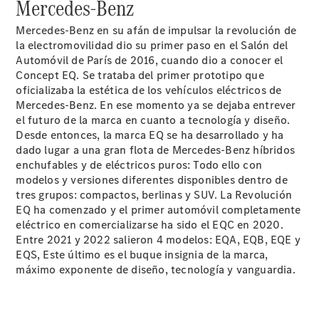
Mercedes-Benz
futuro de
AMG
Mercedes-Benz en su afán de impulsar la revolución de
Un hombre.
la electromovilidad dio su primer paso en el Salón del
Un motor
Automóvil de París de 2016, cuando dio a conocer el
Información
Concept EQ. Se trataba del primer prototipo que
básica
oficializaba la estética de los vehículos eléctricos de
Protección
Mercedes-Benz. En ese momento ya se dejaba entrever
de Datos de
el futuro de la marca en cuanto a tecnología y diseño.
Star Madrid
Desde entonces, la marca EQ se ha desarrollado y ha
dado lugar a una gran flota de Mercedes-Benz híbridos
enchufables y de eléctricos puros: Todo ello con
modelos y versiones diferentes disponibles dentro de
tres grupos: compactos, berlinas y SUV. La Revolución
EQ ha comenzado y el primer automóvil completamente
eléctrico en comercializarse ha sido el EQC en 2020.
Entre 2021 y 2022 salieron 4 modelos: EQA, EQB, EQE y
EQS, Este último es el buque insignia de la marca,
máximo exponente de diseño, tecnología y vanguardia.
Actualidad