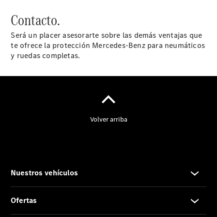
Soluciones
Digitales -
Contacto.
Mercedes
Me
Será un placer asesorarte sobre las demás ventajas que
Contratos
te ofrece la protección Mercedes-Benz para neumáticos
de Servicio
y ruedas completas.
Recambios,
accesorios
y boutique
Certificados y
homologaciones
Sobre