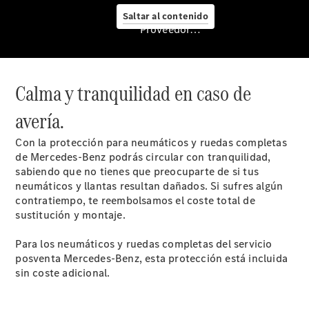
Saltar al contenido
Proveedor/Protección de datos
Cita de
taller
Mercedes-
Calma y tranquilidad en caso de
Benz
Service
avería.
Servicios
para
Con la protección para neumáticos y ruedas completas
furgonetas
de Mercedes-Benz podrás circular con tranquilidad,
Asesoramiento
sabiendo que no tienes que preocuparte de si tus
personalizado
neumáticos y llantas resultan dañados. Si sufres algún
Soluciones
contratiempo, te reembolsamos el coste total de
de
sustitución y montaje.
movilidad
Control de
Para los neumáticos y ruedas completas del servicio
vehículos
posventa Mercedes-Benz, esta protección está incluida
Calidad
sin coste adicional.
Mercedes-
Benz