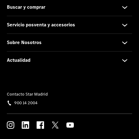
Nosotros
Contacto
Star
Madrid.
Quienes
somos.
Centros y
Horarios
Somos Van
ProCenter
Responsabilidad
Social
Corporativa
Empresas