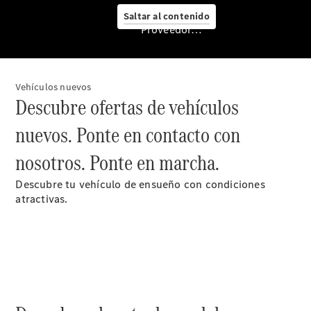
Saltar al contenido
Proveedor/Protección de datos
Cita de
taller
Mercedes-
Vehículos nuevos
Benz
Descubre ofertas de vehículos
Service
nuevos. Ponte en contacto con
Servicios
para
nosotros. Ponte en marcha.
furgonetas
Asesoramiento
Descubre tu vehículo de ensueño con condiciones
personalizado
atractivas.
Soluciones
de
movilidad
Control de
vehículos
Calidad
Mercedes-
Benz