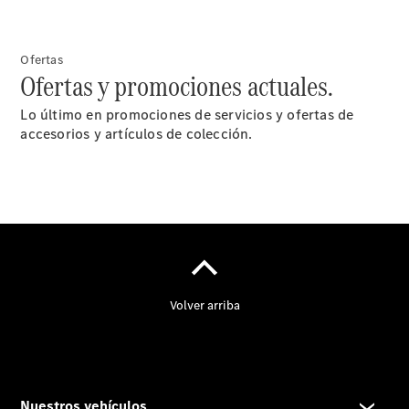
Nosotros
Ofertas
Ofertas y promociones actuales.
Lo último en promociones de servicios y ofertas de
accesorios y artículos de colección.
Contacto
Star
Madrid.
Quienes
somos.
Centros y
Horarios
Somos Van
ProCenter
Responsabilidad
Social
Corporativa
Empresas