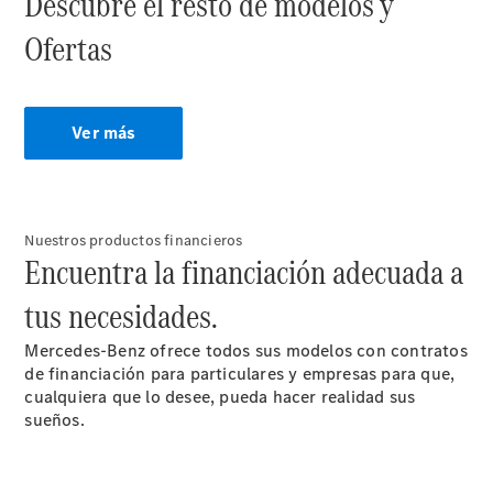
Descubre el resto de modelos y
Soluciones
Digitales -
Ofertas
Mercedes
Me
Contratos
de Servicio
Ver más
Recambios,
accesorios
y boutique
Certificados y
homologaciones
Nuestros productos financieros
Encuentra la financiación adecuada a
tus necesidades.
Mercedes-Benz ofrece todos sus modelos con contratos
de financiación para particulares y empresas para que,
cualquiera que lo desee, pueda hacer realidad sus
sueños.
Sobre