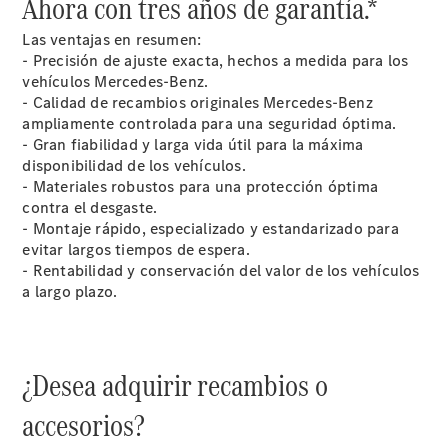
Ahora con tres años de garantía.*
Nosotros
Las ventajas en resumen:
- Precisión de ajuste exacta, hechos a medida para los
vehículos Mercedes-Benz.
- Calidad de recambios originales Mercedes-Benz
ampliamente controlada para una seguridad óptima.
- Gran fiabilidad y larga vida útil para la máxima
disponibilidad de los vehículos.
Contacto
- Materiales robustos para una protección óptima
Star
contra el desgaste.
Madrid.
- Montaje rápido, especializado y estandarizado para
Quienes
evitar largos tiempos de espera.
somos.
- Rentabilidad y conservación del valor de los vehículos
Centros y
a largo plazo.
Horarios
Somos Van
ProCenter
Responsabilidad
¿Desea adquirir recambios o
Social
Corporativa
accesorios?
Empresas