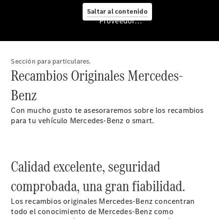
Saltar al contenido
Proveedor/Protección de datos
Cita de
taller
Mercedes-
Sección para particulares.
Benz
Recambios Originales Mercedes-
Service
Benz
Servicios
para
Con mucho gusto te asesoraremos sobre los recambios
furgonetas
para tu vehículo Mercedes-Benz o smart.
Asesoramiento
personalizado
Soluciones
de
Calidad excelente, seguridad
movilidad
Control de
comprobada, una gran fiabilidad.
vehículos
Calidad
Los recambios originales Mercedes-Benz concentran
Mercedes-
todo el conocimiento de Mercedes-Benz como
Benz