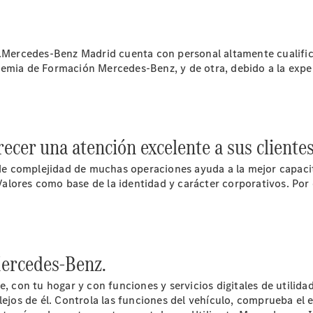
Nosotros
ón.Mercedes-Benz Madrid cuenta con personal altamente cualifi
ademia de Formación Mercedes-Benz, y de otra, debido a la ex
Contacto
Star
ecer una atención excelente a sus clientes
Madrid.
Quienes
do de complejidad de muchas operaciones ayuda a la mejor capa
somos.
lores como base de la identidad y carácter corporativos. Por e
Centros y
Horarios
Somos Van
ProCenter
 Mercedes-Benz.
Responsabilidad
Social
on tu hogar y con funciones y servicios digitales de utilidad q
Corporativa
lejos de él. Controla las funciones del vehículo, comprueba el 
Empresas