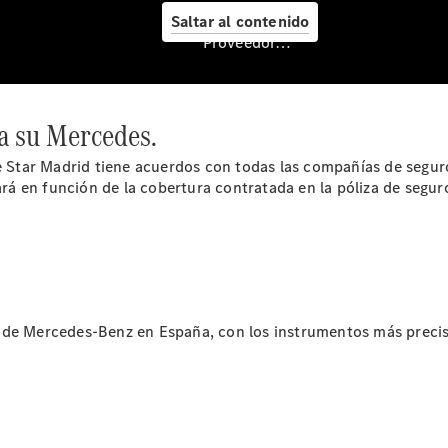
Saltar al contenido
Proveedor/Protección de datos
Cita de
taller
Mercedes-
ra su Mercedes.
Benz
Service
ue Star Madrid tiene acuerdos con todas las compañías de segur
Servicios
ará en función de la cobertura contratada en la póliza de segur
para
furgonetas
Asesoramiento
personalizado
Soluciones
de
movilidad
de Mercedes-Benz en España, con los instrumentos más precisos
Control de
vehículos
Calidad
Mercedes-
Benz