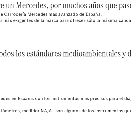
re un Mercedes, por muchos años que pas
Soluciones
Digitales -
l de Carrocería Mercedes más avanzado de España.
Mercedes
es más exigentes de la marca para ofrecer sólo la máxima calid
Me
Contratos
de Servicio
Recambios,
accesorios
odos los estándares medioambientales y d
y boutique
Certificados y
homologaciones
des en España. con los instrumentos más precisos para el diag
otómetros, medidor NAJA...son algunos de los instrumentos que
Sobre