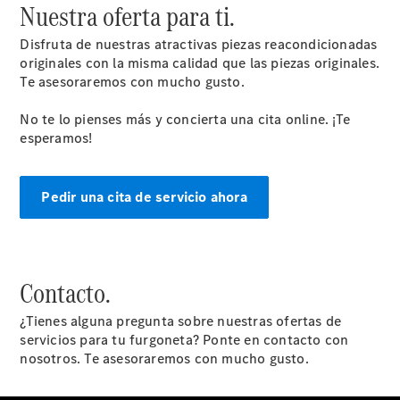
Nuestra oferta para ti.
Soluciones
Digitales -
Disfruta de nuestras atractivas piezas reacondicionadas
Mercedes
originales con la misma calidad que las piezas originales.
Me
Te asesoraremos con mucho gusto.
Contratos
de Servicio
No te lo pienses más y concierta una cita online. ¡Te
Recambios,
esperamos!
accesorios
y boutique
Certificados y
homologaciones
Pedir una cita de servicio ahora
Contacto.
¿Tienes alguna pregunta sobre nuestras ofertas de
servicios para tu furgoneta? Ponte en contacto con
nosotros. Te asesoraremos con mucho gusto.
Sobre