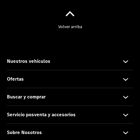
Nosotros
Contacto
Star
Madrid.
Quienes
somos.
Centros y
Horarios
Somos Van
ProCenter
Responsabilidad
Social
Corporativa
Empresas