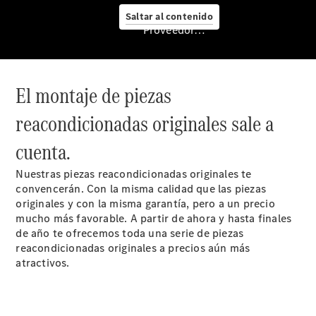
Saltar al contenido
Proveedor/Protección de datos
Cita de
taller
Mercedes-
El montaje de piezas
Benz
Service
reacondicionadas originales sale a
Servicios
cuenta.
para
furgonetas
Nuestras piezas reacondicionadas originales te
Asesoramiento
convencerán. Con la misma calidad que las piezas
personalizado
originales y con la misma garantía, pero a un precio
Soluciones
mucho más favorable. A partir de ahora y hasta finales
de
de año te ofrecemos toda una serie de piezas
movilidad
reacondicionadas originales a precios aún más
Control de
atractivos.
vehículos
Calidad
Mercedes-
Benz