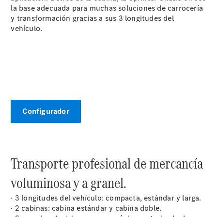
Nosotros
la base adecuada para muchas soluciones de carrocería
y transformación gracias a sus 3 longitudes del
vehículo.
Contacto
Star
Madrid.
Configurador
Quienes
somos.
Centros y
Horarios
Somos Van
Transporte profesional de mercancía
ProCenter
voluminosa y a granel.
Responsabilidad
Social
· 3 longitudes del vehículo: compacta, estándar y larga.
Corporativa
· 2 cabinas: cabina estándar y cabina doble.
Empresas