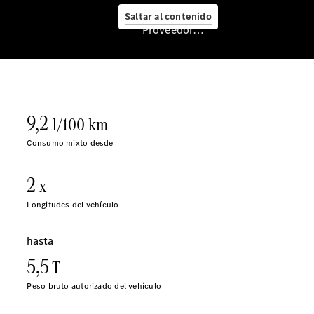
Saltar al contenido
Proveedor/Protección de datos
Cita de
taller
Mercedes-
Benz
Service
Servicios
para
furgonetas
Asesoramiento
personalizado
Soluciones
de
movilidad
Control de
vehículos
Calidad
Mercedes-
Benz