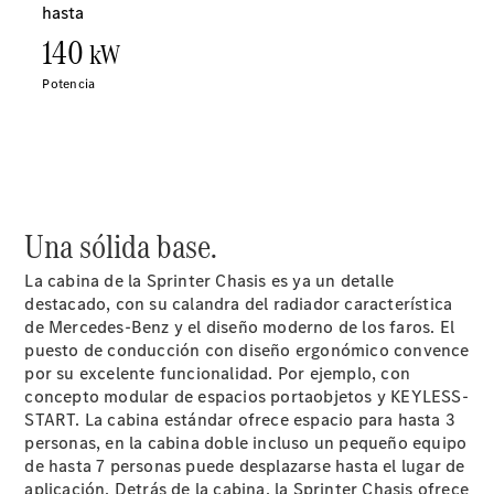
Soluciones
Digitales -
Mercedes
Me
Contratos
de Servicio
Recambios,
accesorios
y boutique
Certificados y
Una sólida base.
homologaciones
La cabina de la Sprinter Chasis es ya un detalle
destacado, con su calandra del radiador característica
de Mercedes-Benz y el diseño moderno de los faros. El
puesto de conducción con diseño ergonómico convence
por su excelente funcionalidad. Por ejemplo, con
concepto modular de espacios portaobjetos y KEYLESS-
START. La cabina estándar ofrece espacio para hasta 3
personas, en la cabina doble incluso un pequeño equipo
de hasta 7 personas puede desplazarse hasta el lugar de
Sobre
aplicación. Detrás de la cabina, la Sprinter Chasis ofrece