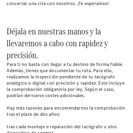
accesorios
concertar una cita con nosotros. ¡Te esperamos!
y boutique
Llamadas al
taller
Asistencia
Déjala en nuestras manos y la
en carretera
llevaremos a cabo con rapidez y
precisión.
Para ti no basta con llegar a tu destino de forma fiable.
Además, tienes que documentar tu ruta. Para ello,
realizamos la inspección pendiente de tu tacógrafo
analógico o digital con precisión y rapidez. Esto incluye
la comprobación obligatoria por ley. Según el caso,
podrían derivarse costes adicionales.
Sobre
nosotros
Hay más razones para encomendarnos la comprobación
tras el plazo de dos años:
tras cada montaje o reparación del tacógrafo u otro
dispositivo de control