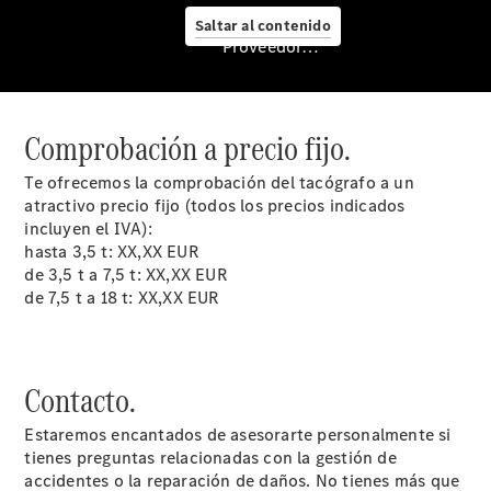
Servicio
Saltar al contenido
posventa y
Proveedor/Protección de datos
accesorios
Comprobación a precio fijo.
Te ofrecemos la comprobación del tacógrafo a un
atractivo precio fijo (todos los precios indicados
incluyen el IVA):
hasta 3,5 t: XX,XX EUR
de 3,5 t a 7,5 t: XX,XX EUR
de 7,5 t a 18 t: XX,XX EUR
Cita de
taller
Reparación y
mantenimiento
Contacto.
Servicios
Mercedes
Estaremos encantados de asesorarte personalmente si
Me
tienes preguntas relacionadas con la gestión de
Recambios,
accidentes o la reparación de daños. No tienes más que