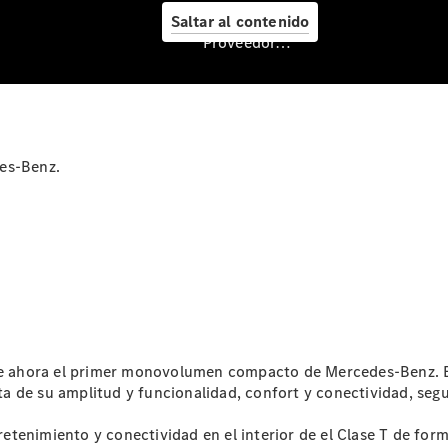
Servicio
Saltar al contenido
posventa y
Proveedor/Protección de datos
accesorios
es-Benz.
Cita de
taller
Reparación y
mantenimiento
bre ahora el primer monovolumen compacto de Mercedes-Benz. Es
Servicios
uta de su amplitud y funcionalidad, confort y conectividad, segu
Mercedes
Me
tenimiento y conectividad en el interior de el Clase T de for
Recambios,