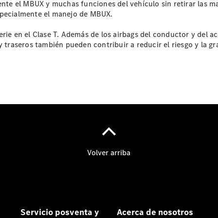
e el MBUX y muchas funciones del vehículo sin retirar las ma
accesorios
especialmente el manejo de MBUX.
y boutique
Llamadas al
rie en el Clase T. Además de los airbags del conductor y del ac
taller
 traseros también pueden contribuir a reducir el riesgo y la gr
Asistencia
en carretera
Sobre
nosotros