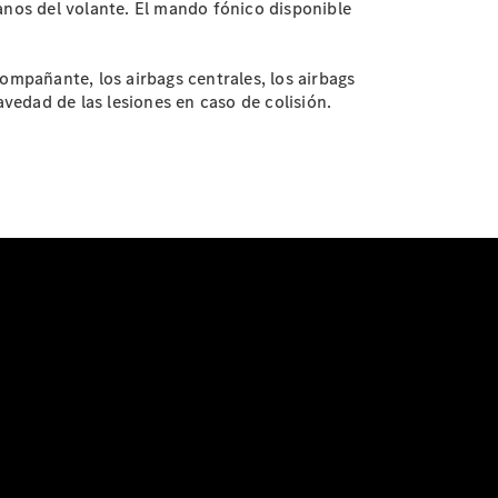
nos del volante. El mando fónico disponible
ompañante, los airbags centrales, los airbags
avedad de las lesiones en caso de colisión.