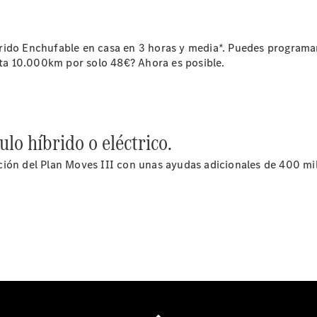
rido Enchufable en casa en 3 horas y media*. Puedes programar
asta 10.000km por solo 48€? Ahora es posible.
Acerca de
nosotros
lo híbrido o eléctrico.
ión del Plan Moves III con unas ayudas adicionales de 400 mil
Contacto
Centros y
Horarios
Star
Madrid.