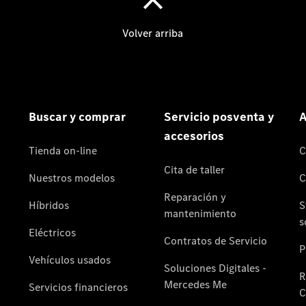
Quienes
somos.
Por qué
Star
Madrid
Por qué
comprar:
Servicios y
Stock
Por qué Reparar:
Profesionalización
Por qué