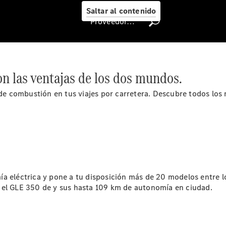
Me
Saltar al contenido
Llamadas a
Proveedor/Protección de datos
taller
Asistencia
en carretera
Recambios,
Accesorios
on las ventajas de los dos mundos.
& Boutique
Centro
r de combustión en tus viajes por carretera. Descubre todos l
Integral de
carrocería
Contacto
con el taller
- Estatus de
Reparación
Certificados y
a eléctrica y pone a tu disposición más de 20 modelos entre l
homologaciones
 el GLE 350 de y sus hasta 109 km de autonomía en ciudad.
Atención al
Cliente