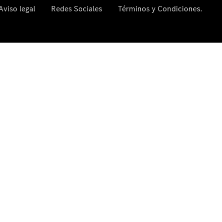
comercial
Servicios
para
Empresas
AMG
Performance
Center
Bienvenido
al mundo
Mercedes-
AMG
Presente y